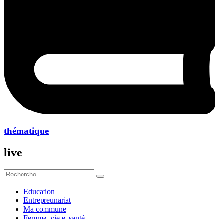
thématique
live
Education
Entrepreunariat
Ma commune
Femme ,vie et santé