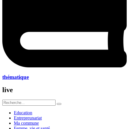
thématique
live
Education
Entrepreunariat
Ma commune
Femme ,vie et santé