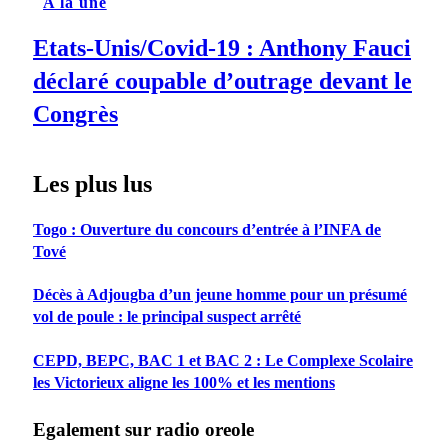
A la une
Etats-Unis/Covid-19 : Anthony Fauci
déclaré coupable d’outrage devant le
Congrès
Les plus lus
Togo : Ouverture du concours d’entrée à l’INFA de
Tové
Décès à Adjougba d’un jeune homme pour un présumé
vol de poule : le principal suspect arrêté
CEPD, BEPC, BAC 1 et BAC 2 : Le Complexe Scolaire
les Victorieux aligne les 100% et les mentions
Egalement sur radio oreole