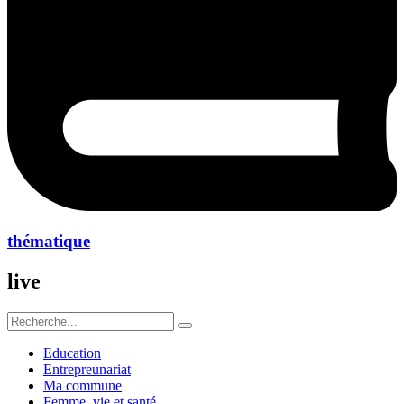
thématique
live
Education
Entrepreunariat
Ma commune
Femme ,vie et santé