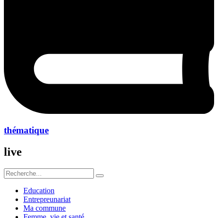
thématique
live
Education
Entrepreunariat
Ma commune
Femme ,vie et santé