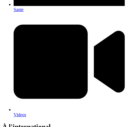
Sante
Videos
À l'international