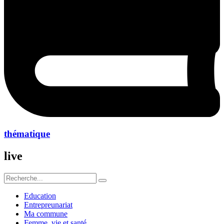
thématique
live
Education
Entrepreunariat
Ma commune
Femme ,vie et santé