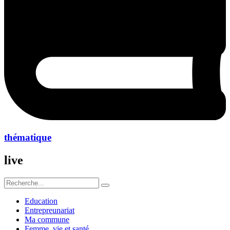
thématique
live
Education
Entrepreunariat
Ma commune
Femme ,vie et santé