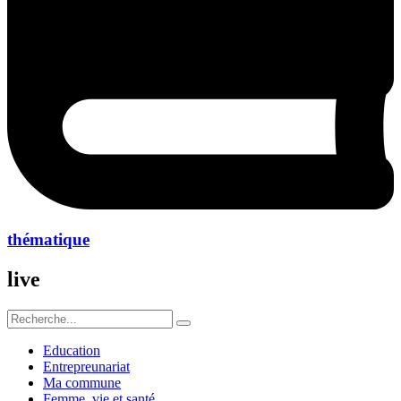
thématique
live
Education
Entrepreunariat
Ma commune
Femme ,vie et santé