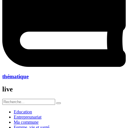
thématique
live
Education
Entrepreunariat
Ma commune
Femme ,vie et santé