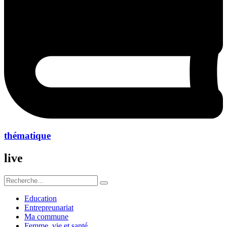
thématique
live
Education
Entrepreunariat
Ma commune
Femme ,vie et santé